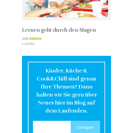
Lernen geht durch den Magen
von
Admin
6 JAHREN
Kinder, Küche &
Cook&Chill sind genau
Ihre Themen? Dann
halten wir Sie gern über
Neues hier im Blog auf
dem Laufenden.