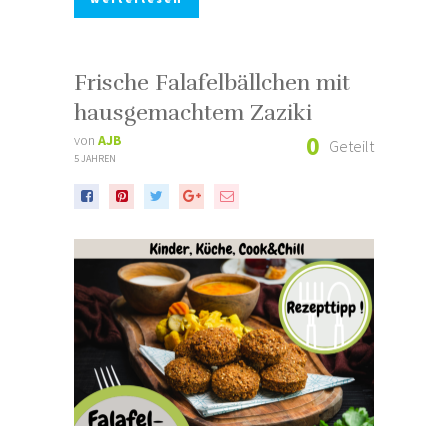
Frische Falafelbällchen mit
hausgemachtem Zaziki
0
von
AJB
Geteilt
5 JAHREN