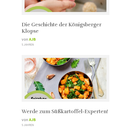
Die Geschichte der Königsberger
Klopse
von
AJB
5 JAHREN
Werde zum Süßkartoffel-Experten!
von
AJB
5 JAHREN