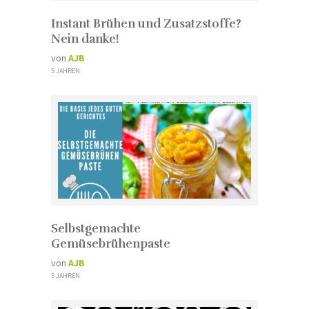
Instant Brühen und Zusatzstoffe?
Nein danke!
von
AJB
5 JAHREN
Selbstgemachte
Gemüsebrühenpaste
von
AJB
5 JAHREN