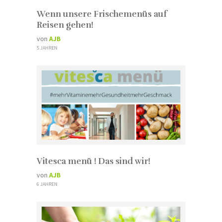
Wenn unsere Frischemenüs auf
Reisen gehen!
von
AJB
5 JAHREN
Vitesca menü ! Das sind wir!
von
AJB
6 JAHREN