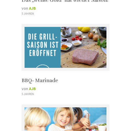
Das „weiße Gold“ hat wieder Saison!
von
AJB
5 JAHREN
BBQ- Marinade
von
AJB
5 JAHREN