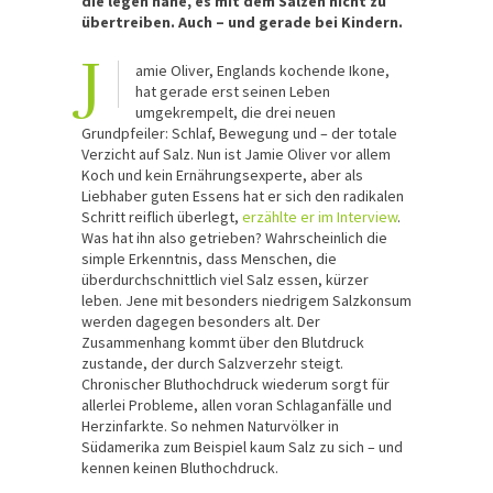
die legen nahe, es mit dem Salzen nicht zu
übertreiben. Auch – und gerade bei Kindern.
J
amie Oliver, Englands kochende Ikone,
hat gerade erst seinen Leben
umgekrempelt, die drei neuen
Grundpfeiler: Schlaf, Bewegung und – der totale
Verzicht auf Salz. Nun ist Jamie Oliver vor allem
Koch und kein Ernährungsexperte, aber als
Liebhaber guten Essens hat er sich den radikalen
Schritt reiflich überlegt,
erzählte er im Interview
.
Was hat ihn also getrieben? Wahrscheinlich die
simple Erkenntnis, dass Menschen, die
überdurchschnittlich viel Salz essen, kürzer
leben. Jene mit besonders niedrigem Salzkonsum
werden dagegen besonders alt. Der
Zusammenhang kommt über den Blutdruck
zustande, der durch Salzverzehr steigt.
Chronischer Bluthochdruck wiederum sorgt für
allerlei Probleme, allen voran Schlaganfälle und
Herzinfarkte. So nehmen Naturvölker in
Südamerika zum Beispiel kaum Salz zu sich – und
kennen keinen Bluthochdruck.