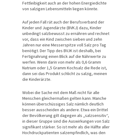
Fettleibigkeit auch an der hohen Energiedichte
von salzigen Lebensmitteln liegen könnte.
Auf jeden Fall rät auch der Berufsverband der
Kinder und Jugendärzte (BVKJ) dazu, Kinder
unbedingt salzbewusst zu ernähren und rechnet
vor, dass ein Kind zwischen sieben und zehn
Jahren nur eine Messerspitze voll Salz pro Tag
benötigt. Der Tipp des BVJK ist deshalb, bei
Fertignahrung einen Blick auf die Nährwerte zu
werfen. Wenn darin von mehr als 0,6 Gramm
Natrium oder 1,5 Gramm Kochsalz die Rede ist,
dann sei das Produkt schlicht zu salzig, meinen
die Kinderärzte.
Wobei die Sache mit dem Maß nicht für alle
Menschen gleichermaßen gelten kann. Manche
können überschüssiges Salz nämlich deutlich
besser ausscheiden als andere. Etwa ein Drittel
der Bevölkerung gilt dagegen als „salzsensitiv“,
in dieser Gruppe sind die Auswirkungen von Salz
signifikant stärker. So ist mehr als die Hälfte aller
Hochdruckpatienten salzempfindlich, was den