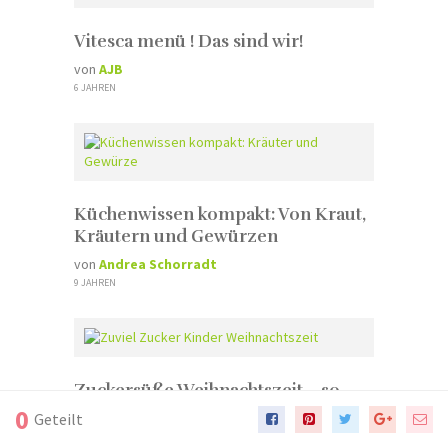
Vitesca menü ! Das sind wir!
von
AJB
6 JAHREN
Küchenwissen kompakt: Von Kraut,
Kräutern und Gewürzen
von
Andrea Schorradt
9 JAHREN
Zuckersüße Weihnachtszeit – so
bringen Sie Ihr Kind heil durch
0
Geteilt
von
Daniela Lindenau