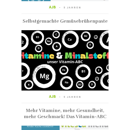
AJB
5 JAHREN
Selbstgemachte Gemüsebrühenpaste
AJB
5 JAHREN
Mehr Vitamine, mehr Gesundheit,
mehr Geschmack! Das Vitamin-ABC