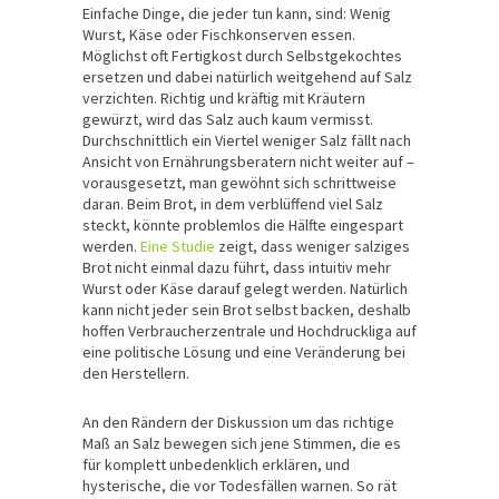
Einfache Dinge, die jeder tun kann, sind: Wenig
Wurst, Käse oder Fischkonserven essen.
Möglichst oft Fertigkost durch Selbstgekochtes
ersetzen und dabei natürlich weitgehend auf Salz
verzichten. Richtig und kräftig mit Kräutern
gewürzt, wird das Salz auch kaum vermisst.
Durchschnittlich ein Viertel weniger Salz fällt nach
Ansicht von Ernährungsberatern nicht weiter auf –
vorausgesetzt, man gewöhnt sich schrittweise
daran. Beim Brot, in dem verblüffend viel Salz
steckt, könnte problemlos die Hälfte eingespart
werden.
Eine Studie
zeigt, dass weniger salziges
Brot nicht einmal dazu führt, dass intuitiv mehr
Wurst oder Käse darauf gelegt werden. Natürlich
kann nicht jeder sein Brot selbst backen, deshalb
hoffen Verbraucherzentrale und Hochdruckliga auf
eine politische Lösung und eine Veränderung bei
den Herstellern.
An den Rändern der Diskussion um das richtige
Maß an Salz bewegen sich jene Stimmen, die es
für komplett unbedenklich erklären, und
hysterische, die vor Todesfällen warnen. So rät