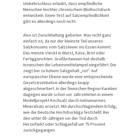
Umkehrschluss erlaubt, dass empfindliche
Menschen leichter chronischem Bluthochdruck
entwickeln. Einen Test auf Salzempfindlichkeit
gibt es allerdings noch nicht.
Also ist Zurückhaltung geboten. Was nicht ganz
einfach ist, da nur der kleinste Teil unseres
Salzkonsums vom Salzsteuer ins Essen kommt.
Das meiste steckt in Wurst, Käse, Brot oder
Fertiggerichten. Großbritannien hat deshalb
inzwischen die Lebensmittelampel eingeführt. Die
zeigt bei zu hohem Salzgehalt „rot“. Auf
europäischer Ebene wurde eine entsprechende
Gesetzesinitiative allerdings knapp
abgeschmettert. In der finnischen Region Karelien
dagegen wurde schon vor Jahrzehnten in einem
Modellprojekt Kochsalz durch natriumarmes
Mineralsalz ersetzt. Mit durchschlagendem Erfolg,
wie die Deutsche Hochdruckliga feststellt: Bei
den unter 65-Jährigen sei der Tod durch
Herzinfarkt oder Schlaganfall um 75 Prozent
zurückgegangen.