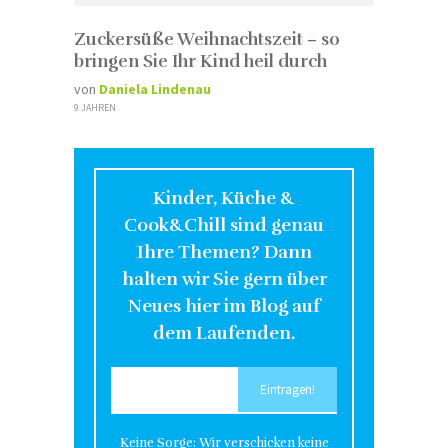
Zuckersüße Weihnachtszeit – so
bringen Sie Ihr Kind heil durch
von
Daniela Lindenau
9 JAHREN
Kinder, Küche &
Cook&Chill sind genau
Ihre Themen? Dann
halten wir Sie gern über
Neues hier im Blog auf
dem Laufenden.
Keine Sorge: Wir verschicken keine