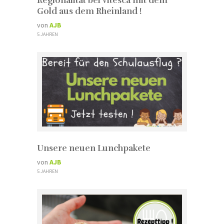
Regionalität bei vitesca mit dem
Gold aus dem Rheinland !
von
AJB
5 JAHREN
Unsere neuen Lunchpakete
von
AJB
5 JAHREN