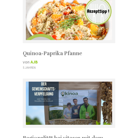
Quinoa-Paprika Pfanne
von
AJB
5 JAHREN