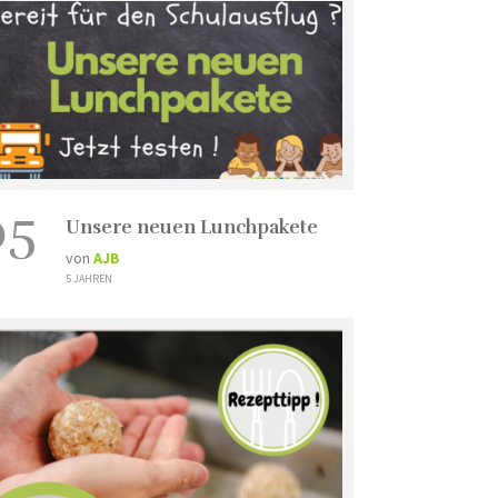
05
Unsere neuen Lunchpakete
von
AJB
5 JAHREN