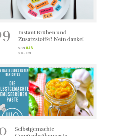
09
Instant Brühen und
Zusatzstoffe? Nein danke!
von
AJB
5 JAHREN
10
Selbstgemachte
Gemüsebrühenpaste