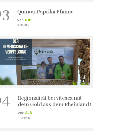
03
Quinoa-Paprika Pfanne
von
AJB
5 JAHREN
04
Regionalität bei vitesca mit
dem Gold aus dem Rheinland !
von
AJB
5 JAHREN