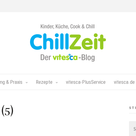
Chillzeit - Der vitesca-Blog
ng & Praxis
Rezepte
vitesca-PlusService
vitesca.de
(5)
ST
Su
nac