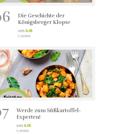
06
Die Geschichte der
Königsberger Klopse
von
AJB
5 JAHREN
07
Werde zum Süßkartoffel-
Experten!
von
AJB
5 JAHREN