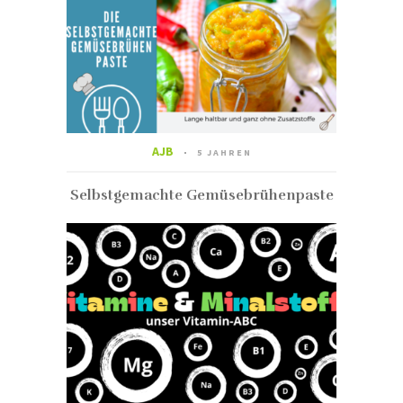
AJB
5 JAHREN
Selbstgemachte Gemüsebrühenpaste