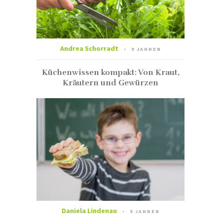
Andrea Schorradt
9 JAHREN
Küchenwissen kompakt: Von Kraut,
Kräutern und Gewürzen
Daniela Lindenau
9 JAHREN