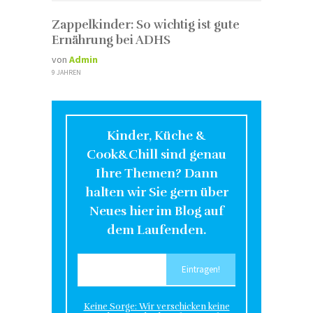
Zappelkinder: So wichtig ist gute
Ernährung bei ADHS
von
Admin
9 JAHREN
Kinder, Küche &
Cook&Chill sind genau
Ihre Themen? Dann
halten wir Sie gern über
Neues hier im Blog auf
dem Laufenden.
Keine Sorge: Wir verschicken keine