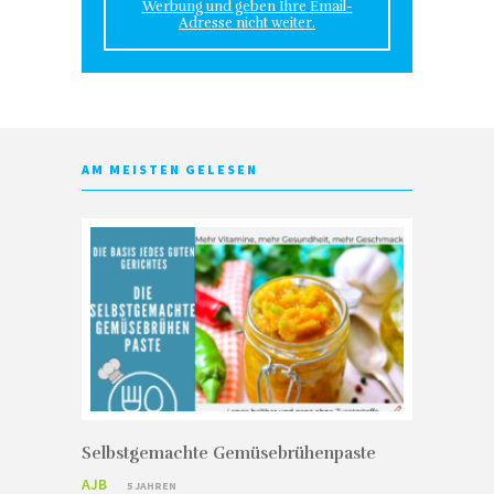
Werbung und geben Ihre Email-
Adresse nicht weiter.
AM MEISTEN GELESEN
Selbstgemachte Gemüsebrühenpaste
Regionali
dem Rhei
AJB
5 JAHREN