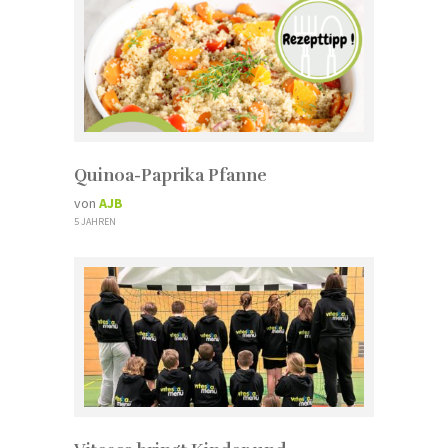
Quinoa-Paprika Pfanne
von
AJB
5 JAHREN