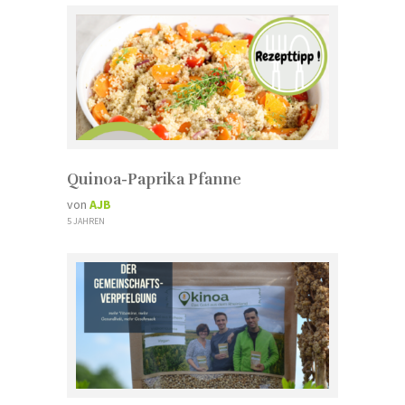
Quinoa-Paprika Pfanne
von
AJB
5 JAHREN