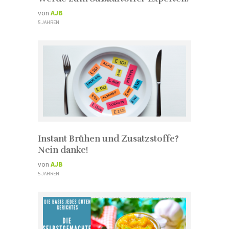
von
AJB
5 JAHREN
Instant Brühen und Zusatzstoffe?
Nein danke!
von
AJB
5 JAHREN