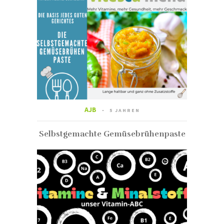
AJB
5 JAHREN
Selbstgemachte Gemüsebrühenpaste