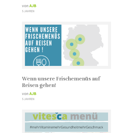
von
AJB
5 JAHREN
Wenn unsere Frischemenüs auf
Reisen gehen!
von
AJB
5 JAHREN