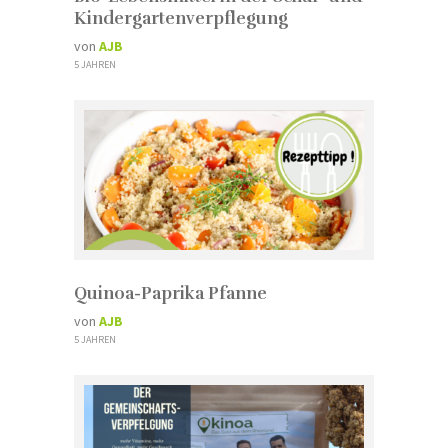
Kindergartenverpflegung
von
AJB
5 JAHREN
Quinoa-Paprika Pfanne
von
AJB
5 JAHREN