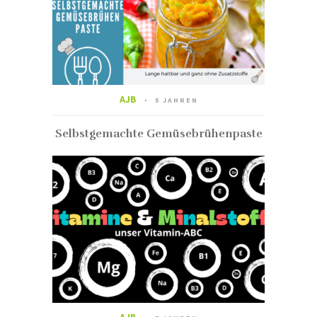
AJB
5 JAHREN
Selbstgemachte Gemüsebrühenpaste