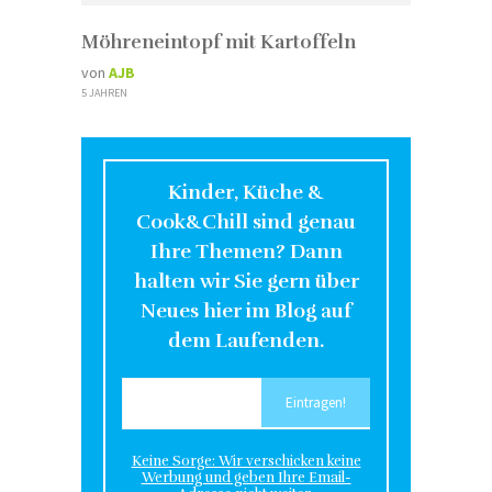
Möhreneintopf mit Kartoffeln
von
AJB
5 JAHREN
Kinder, Küche &
Cook&Chill sind genau
Ihre Themen? Dann
halten wir Sie gern über
Neues hier im Blog auf
dem Laufenden.
Keine Sorge: Wir verschicken keine
Werbung und geben Ihre Email-