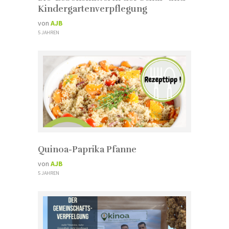
Kindergartenverpflegung
von
AJB
5 JAHREN
Quinoa-Paprika Pfanne
von
AJB
5 JAHREN