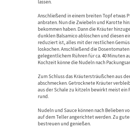
lassen.
Anschließend in einem breiten Topf etwas Pf
anbraten. Nun die Zwiebeln und Karotte hin
bekommen haben. Dann die Kräuter hinzugeb
dunklen Balsamico ablöschen und diesen ein 
reduziert ist, alles mit der restlichen Ge
loskochen. Anschließend die Dosentomaten
gelegentlichem Rühren für ca. 40 Minuten au
Kochzeit könne die Nudeln nach Packungsan
Zum Schluss das Kräutersträußchen aus der
abschmecken. Getrocknete Kräuter verbleib
aus der Schale zu kitzeln bewirkt meist ein
rund.
Nudeln und Sauce können nach Belieben vo
auf dem Teller angerichtet werden. Zu gut
bestreuen und genießen.