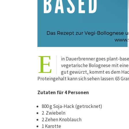
E
in Dauerbrenner goes plant-based:
vegetarische Bolognese mit einer
gut gewürzt, kommt es dem Hack
Proteingehalt kann sich sehen lassen: 65 Gr
Zutaten für 4 Personen
800 g Soja-Hack (getrocknet)
2 Zwiebeln
2 Zehen Knoblauch
1 Karotte