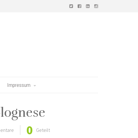
Impressum
lognese
0
entare
Geteilt