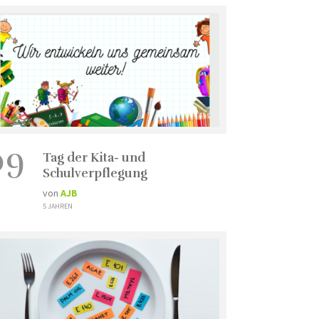
09
Tag der Kita- und
Schulverpflegung
von
AJB
5 JAHREN