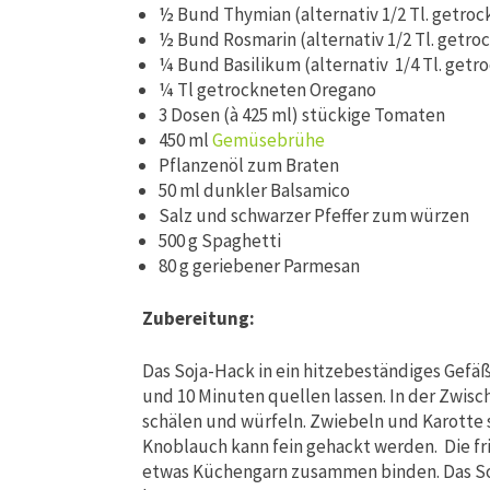
½ Bund Thymian (alternativ 1/2 Tl. getroc
½ Bund Rosmarin (alternativ 1/2 Tl. getro
¼ Bund Basilikum (alternativ 1/4 Tl. getr
¼ Tl getrockneten Oregano
3 Dosen (à 425 ml) stückige Tomaten
450 ml
Gemüsebrühe
Pflanzenöl zum Braten
50 ml dunkler Balsamico
Salz und schwarzer Pfeffer zum würzen
500 g Spaghetti
80 g geriebener Parmesan
Zubereitung:
Das Soja-Hack in ein hitzebeständiges Gef
und 10 Minuten quellen lassen. In der Zwis
schälen und würfeln. Zwiebeln und Karotte 
Knoblauch kann fein gehackt werden. Die f
etwas Küchengarn zusammen binden. Das Soj