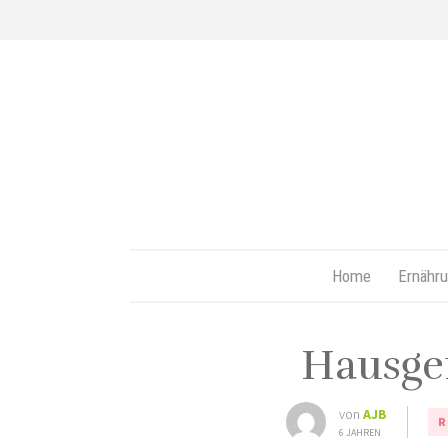
Home
Ernähru
Hausge
von
AJB
R
6 JAHREN