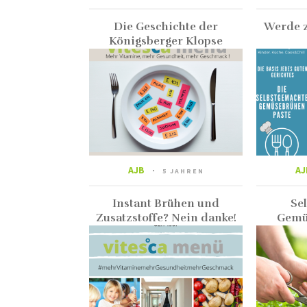
Die Geschichte der
Werde z
Königsberger Klopse
AJB
AJ
5 JAHREN
Instant Brühen und
Se
Zusatzstoffe? Nein danke!
Gemü