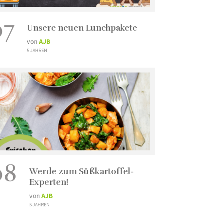
07
Unsere neuen Lunchpakete
von
AJB
5 JAHREN
08
Werde zum Süßkartoffel-
Experten!
von
AJB
5 JAHREN