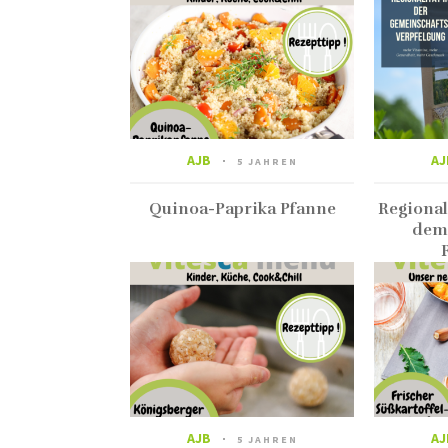
AJB
AJ
5 JAHREN
Quinoa-Paprika Pfanne
Regionali
dem
AJB
AJ
5 JAHREN