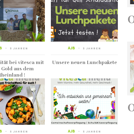
B
AJB
5 JAHREN
5 JAHREN
tät bei vitesca mit
Unsere neuen Lunchpakete
 Gold aus dem
Rheinland !
B
AJB
5 JAHREN
5 JAHREN