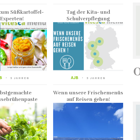
um Süßkartoffel-
Tag der Kita- und
Experten!
Schulverpflegung
B
AJB
5 JAHREN
5 JAHREN
lbstgemachte
Wenn unsere Frischemenüs
sebrühenpaste
auf Reisen gehen!