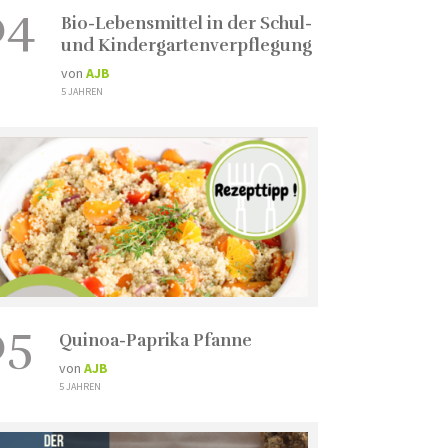
04
Bio-Lebensmittel in der Schul-
und Kindergartenverpflegung
von
AJB
5 JAHREN
05
Quinoa-Paprika Pfanne
von
AJB
5 JAHREN