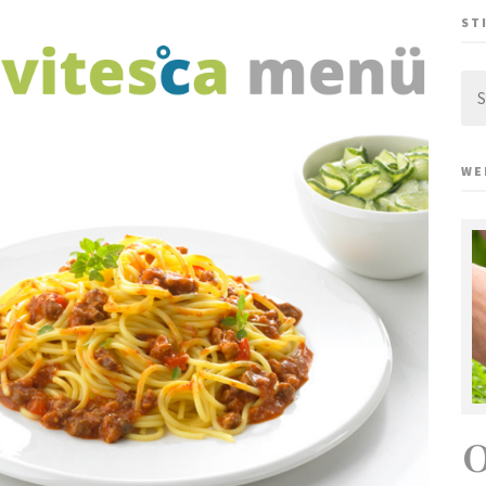
ST
Su
nac
WE