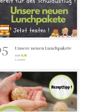
05
Unsere neuen Lunchpakete
von
AJB
5 JAHREN