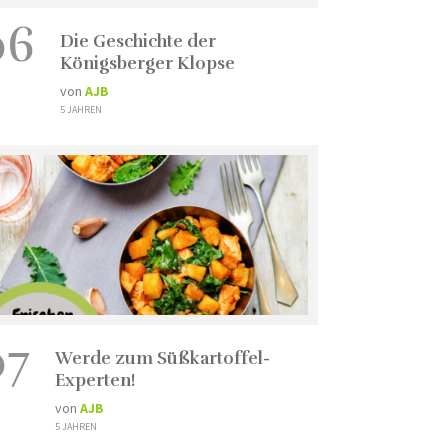
06
Die Geschichte der
Königsberger Klopse
von
AJB
5 JAHREN
07
Werde zum Süßkartoffel-
Experten!
von
AJB
5 JAHREN