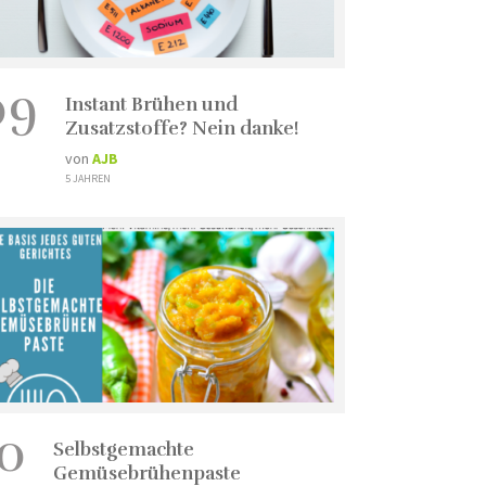
09
Instant Brühen und
Zusatzstoffe? Nein danke!
von
AJB
5 JAHREN
10
Selbstgemachte
Gemüsebrühenpaste