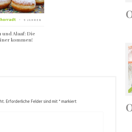
chorradt
9 JAHREN
 und Alaaf: Die
liner kommen!
ht.
Erforderliche Felder sind mit
*
markiert