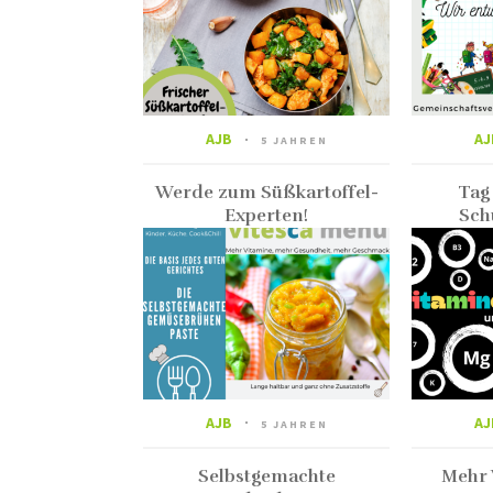
AJB
AJ
5 JAHREN
Werde zum Süßkartoffel-
Tag
Experten!
Sch
AJB
AJ
5 JAHREN
Selbstgemachte
Mehr 