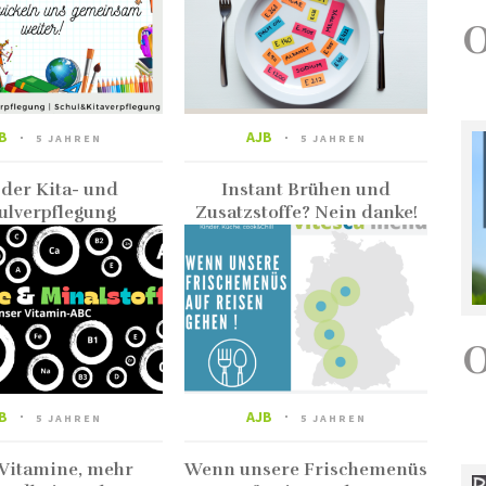
B
AJB
5 JAHREN
5 JAHREN
 der Kita- und
Instant Brühen und
ulverpflegung
Zusatzstoffe? Nein danke!
B
AJB
5 JAHREN
5 JAHREN
Vitamine, mehr
Wenn unsere Frischemenüs