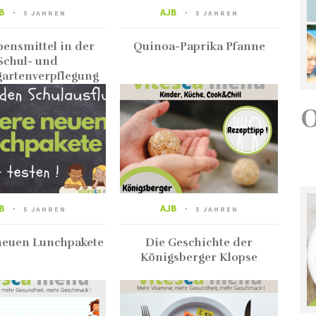
B
AJB
5 JAHREN
5 JAHREN
bensmittel in der
Quinoa-Paprika Pfanne
Schul- und
artenverpflegung
B
AJB
5 JAHREN
5 JAHREN
neuen Lunchpakete
Die Geschichte der
Königsberger Klopse