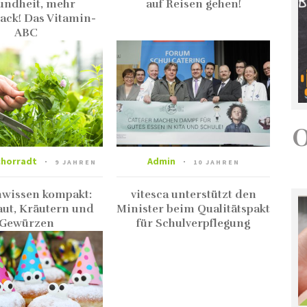
undheit, mehr
auf Reisen gehen!
ck! Das Vitamin-
ABC
chorradt
Admin
9 JAHREN
10 JAHREN
wissen kompakt:
vitesca unterstützt den
ut, Kräutern und
Minister beim Qualitätspakt
Gewürzen
für Schulverpflegung