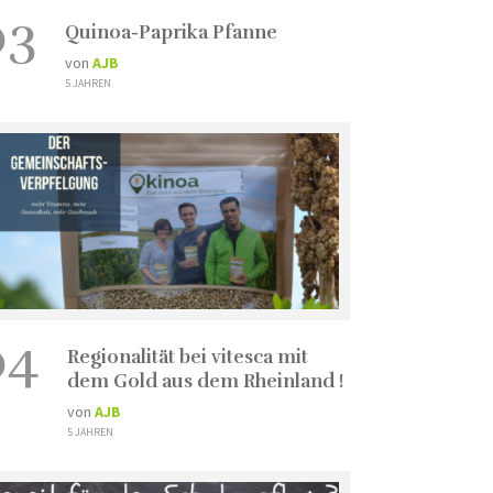
03
Quinoa-Paprika Pfanne
von
AJB
5 JAHREN
04
Regionalität bei vitesca mit
dem Gold aus dem Rheinland !
von
AJB
5 JAHREN