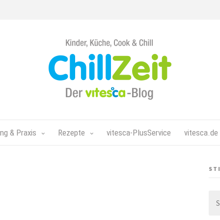
Chillzeit - Der vitesca-Blog
ng & Praxis
Rezepte
vitesca-PlusService
vitesca.de
ST
Su
nac