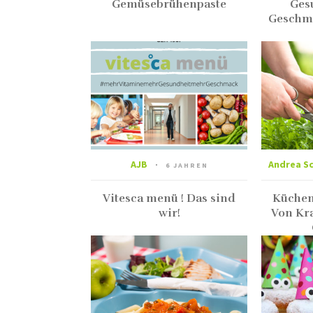
Gemüsebrühenpaste
Ges
Geschma
AJB
Andrea S
6 JAHREN
Vitesca menü ! Das sind
Küchen
wir!
Von Kra