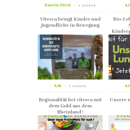
Daniela Ulrich
AJ
3 JAHREN
Vitesca bringt Kinder und
Bio-Le
Jugendliche in Bewegung
Kinderg
AJB
AJ
5 JAHREN
Regionalität bei vitesca mit
Unsere 
dem Gold aus dem
Rheinland !