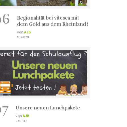
06
Regionalität bei vitesca mit
dem Gold aus dem Rheinland !
von
AJB
5 JAHREN
07
Unsere neuen Lunchpakete
von
AJB
5 JAHREN