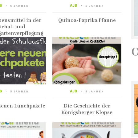
B
AJB
5 JAHREN
5 JAHREN
bensmittel in der
Quinoa-Paprika Pfanne
Schul- und
artenverpflegung
B
AJB
5 JAHREN
5 JAHREN
neuen Lunchpakete
Die Geschichte der
Königsberger Klopse