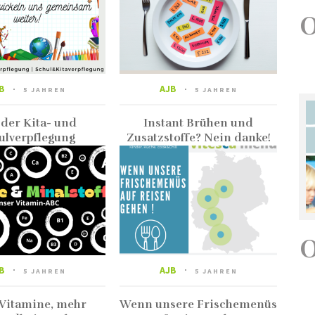
B
AJB
5 JAHREN
5 JAHREN
 der Kita- und
Instant Brühen und
ulverpflegung
Zusatzstoffe? Nein danke!
B
AJB
5 JAHREN
5 JAHREN
Vitamine, mehr
Wenn unsere Frischemenüs