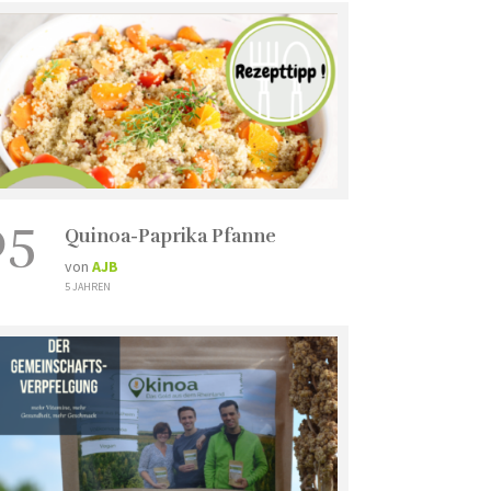
05
Quinoa-Paprika Pfanne
von
AJB
5 JAHREN