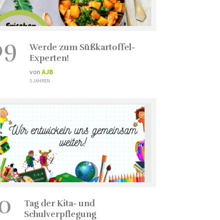
09
Werde zum Süßkartoffel-
Experten!
von
AJB
5 JAHREN
10
Tag der Kita- und
Schulverpflegung