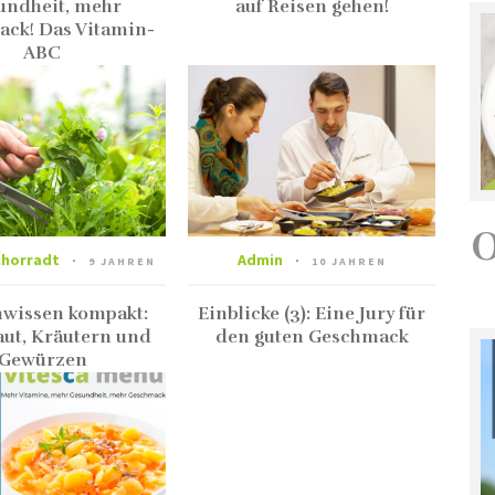
undheit, mehr
auf Reisen gehen!
ck! Das Vitamin-
ABC
chorradt
Admin
9 JAHREN
10 JAHREN
wissen kompakt:
Einblicke (3): Eine Jury für
ut, Kräutern und
den guten Geschmack
Gewürzen