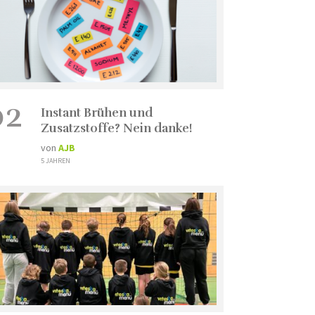
02
Instant Brühen und
Zusatzstoffe? Nein danke!
von
AJB
5 JAHREN