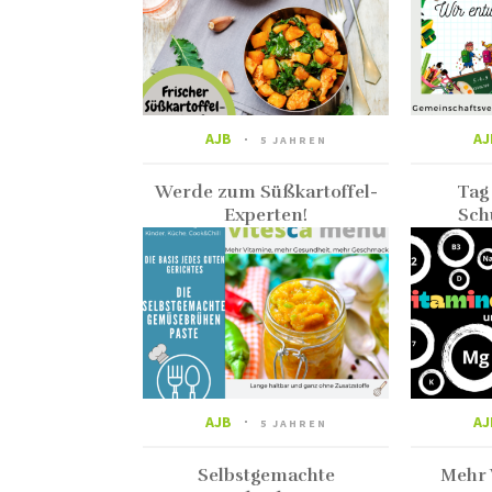
AJB
AJ
5 JAHREN
Werde zum Süßkartoffel-
Tag
Experten!
Sch
AJB
AJ
5 JAHREN
Selbstgemachte
Mehr 