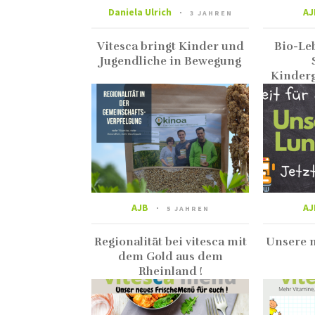
Daniela Ulrich
AJ
3 JAHREN
Vitesca bringt Kinder und
Bio-Le
Jugendliche in Bewegung
Kinderg
AJB
AJ
5 JAHREN
Regionalität bei vitesca mit
Unsere 
dem Gold aus dem
Rheinland !