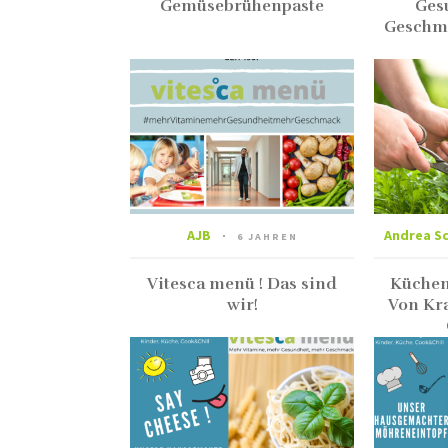
Gemüsebrühenpaste
Ges
Geschma
AJB
Andrea S
6 JAHREN
Vitesca menü ! Das sind
Küchen
wir!
Von Kra