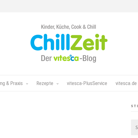
Chillzeit - Der vitesca-Blog
ng & Praxis
Rezepte
vitesca-PlusService
vitesca.de
ST
Su
nac