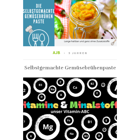
AJB
5 JAHREN
Selbstgemachte Gemüsebrühenpaste