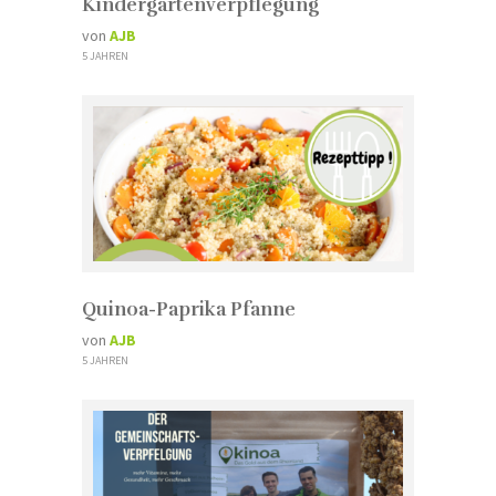
Kindergartenverpflegung
von
AJB
5 JAHREN
Quinoa-Paprika Pfanne
von
AJB
5 JAHREN