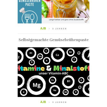
AJB
5 JAHREN
Selbstgemachte Gemüsebrühenpaste
AJB
5 JAHREN