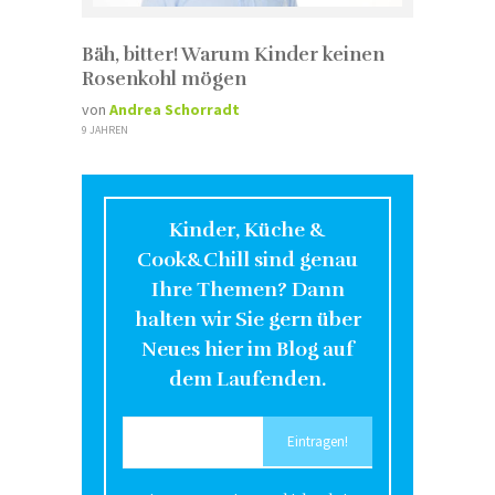
Bäh, bitter! Warum Kinder keinen
Rosenkohl mögen
von
Andrea Schorradt
9 JAHREN
Kinder, Küche &
Cook&Chill sind genau
Ihre Themen? Dann
halten wir Sie gern über
Neues hier im Blog auf
dem Laufenden.