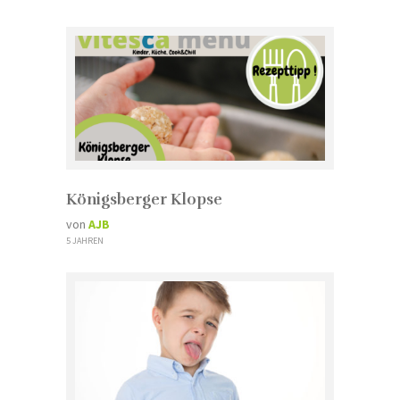
Königsberger Klopse
von
AJB
5 JAHREN