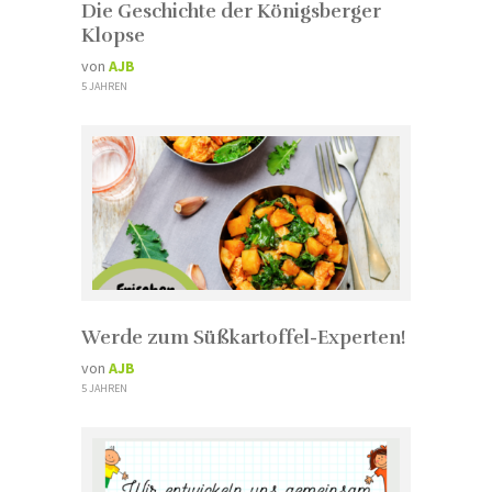
Die Geschichte der Königsberger
Klopse
von
AJB
5 JAHREN
Werde zum Süßkartoffel-Experten!
von
AJB
5 JAHREN