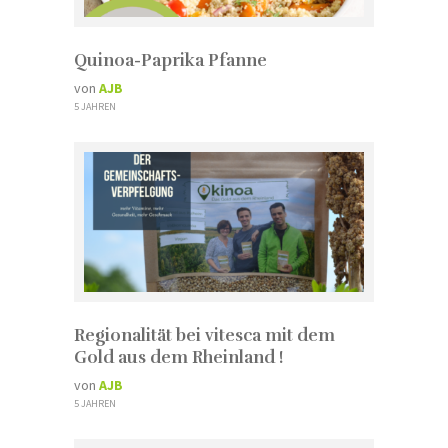
Quinoa-Paprika Pfanne
von
AJB
5 JAHREN
Regionalität bei vitesca mit dem
Gold aus dem Rheinland !
von
AJB
5 JAHREN