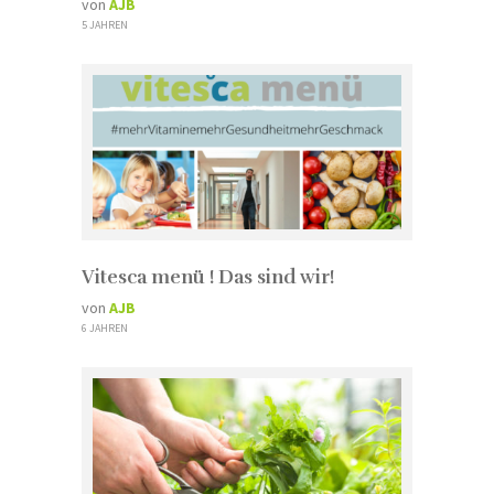
von
AJB
5 JAHREN
Vitesca menü ! Das sind wir!
von
AJB
6 JAHREN