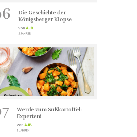
06
Die Geschichte der
Königsberger Klopse
von
AJB
5 JAHREN
07
Werde zum Süßkartoffel-
Experten!
von
AJB
5 JAHREN