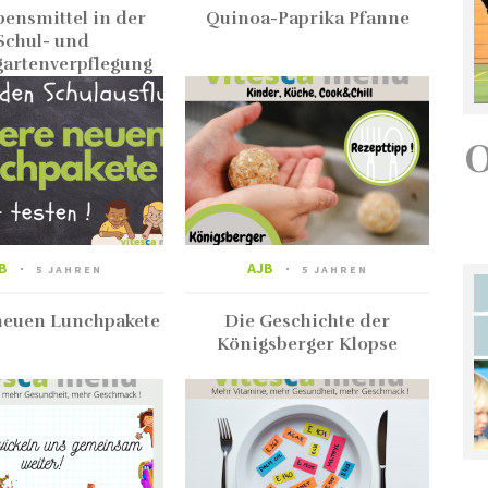
bensmittel in der
Quinoa-Paprika Pfanne
Schul- und
artenverpflegung
B
AJB
5 JAHREN
5 JAHREN
neuen Lunchpakete
Die Geschichte der
Königsberger Klopse