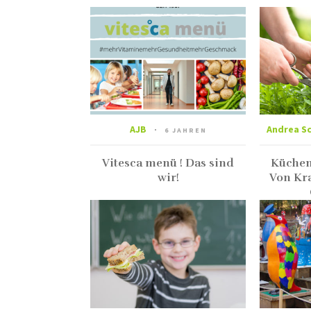
AJB
Andrea S
6 JAHREN
Vitesca menü ! Das sind
Küchen
wir!
Von Kra