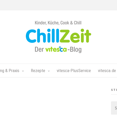
Chillzeit - Der vitesca-Blog
ng & Praxis
Rezepte
vitesca-PlusService
vitesca.de
ST
Su
nac