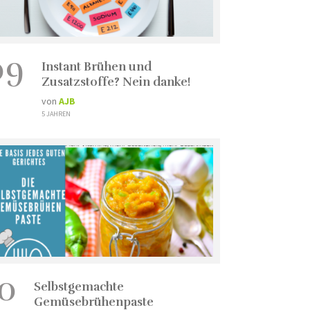
09
Instant Brühen und
Zusatzstoffe? Nein danke!
von
AJB
5 JAHREN
10
Selbstgemachte
Gemüsebrühenpaste