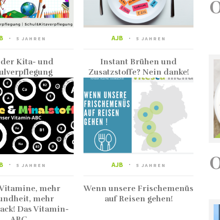
B
AJB
5 JAHREN
5 JAHREN
 der Kita- und
Instant Brühen und
ulverpflegung
Zusatzstoffe? Nein danke!
B
AJB
5 JAHREN
5 JAHREN
Vitamine, mehr
Wenn unsere Frischemenüs
undheit, mehr
auf Reisen gehen!
ck! Das Vitamin-
ABC