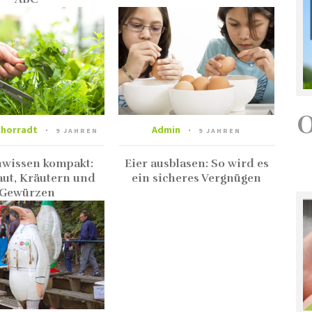
chorradt
Admin
9 JAHREN
9 JAHREN
wissen kompakt:
Eier ausblasen: So wird es
ut, Kräutern und
ein sicheres Vergnügen
Gewürzen