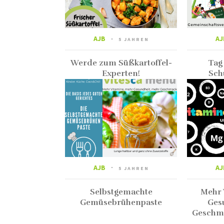
AJB
AJ
5 JAHREN
Werde zum Süßkartoffel-
Tag
Experten!
Sch
AJB
AJ
5 JAHREN
Selbstgemachte
Mehr 
Gemüsebrühenpaste
Ges
Geschma