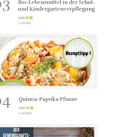
03
Bio-Lebensmittel in der Schul-
und Kindergartenverpflegung
von
AJB
5 JAHREN
04
Quinoa-Paprika Pfanne
von
AJB
5 JAHREN