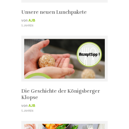
Unsere neuen Lunchpakete
von
AJB
5 JAHREN
Die Geschichte der Königsberger
Klopse
von
AJB
5 JAHREN