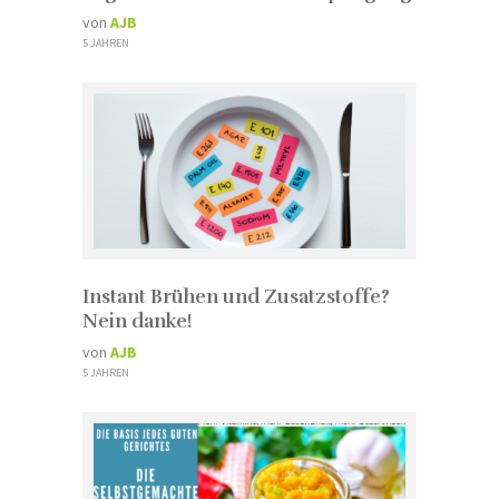
von
AJB
5 JAHREN
Instant Brühen und Zusatzstoffe?
Nein danke!
von
AJB
5 JAHREN