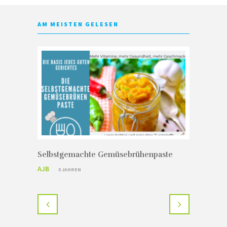
AM MEISTEN GELESEN
Selbstgemachte Gemüsebrühenpaste
Regionali
dem Rhei
AJB
5 JAHREN
AJB
5 JA