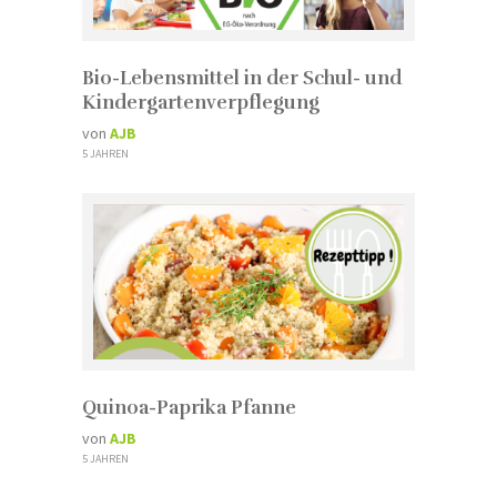
Bio-Lebensmittel in der Schul- und
Kindergartenverpflegung
von
AJB
5 JAHREN
Quinoa-Paprika Pfanne
von
AJB
5 JAHREN