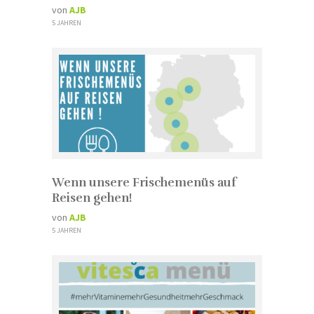
von
AJB
5 JAHREN
Wenn unsere Frischemenüs auf
Reisen gehen!
von
AJB
5 JAHREN