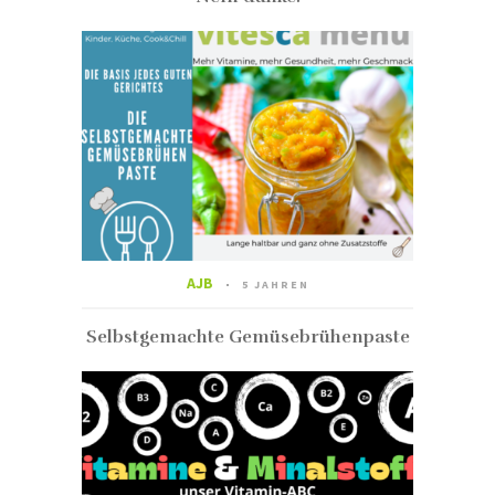
AJB
5 JAHREN
Selbstgemachte Gemüsebrühenpaste