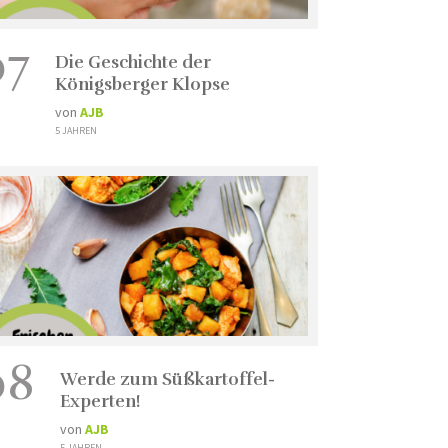
07
Die Geschichte der
Königsberger Klopse
von
AJB
5 JAHREN
08
Werde zum Süßkartoffel-
Experten!
von
AJB
5 JAHREN