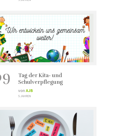
09
Tag der Kita- und
Schulverpflegung
von
AJB
5 JAHREN