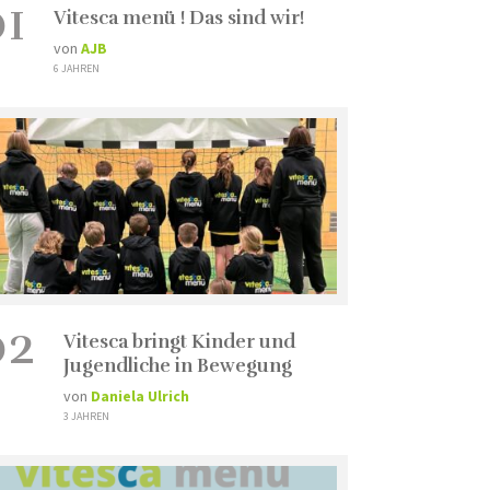
01
Vitesca menü ! Das sind wir!
von
AJB
6 JAHREN
02
Vitesca bringt Kinder und
Jugendliche in Bewegung
von
Daniela Ulrich
3 JAHREN