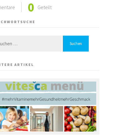
0
entare
Geteilt
ICHWORTSUCHE
chen
h:
ITERE ARTIKEL