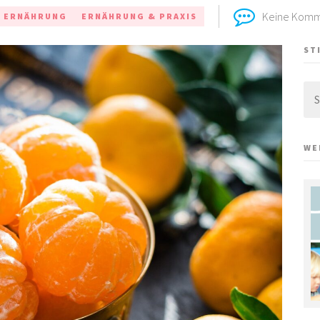
Keine Komm
ERNÄHRUNG
ERNÄHRUNG & PRAXIS
ST
Su
nac
WE