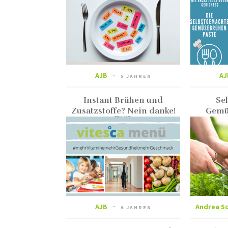
AJB
AJ
5 JAHREN
Instant Brühen und
Se
Zusatzstoffe? Nein danke!
Gemü
AJB
Andrea S
6 JAHREN