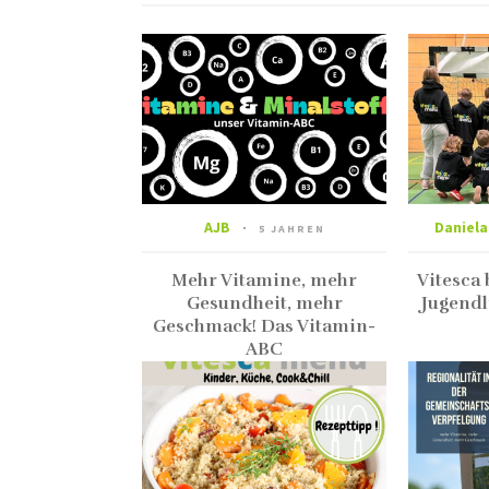
AJB
Daniela
5 JAHREN
Mehr Vitamine, mehr
Vitesca
Gesundheit, mehr
Jugendl
Geschmack! Das Vitamin-
ABC