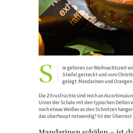
S
ie gehören zur Weihnachtszeit wi
Stiefel gesteckt und vom Christ
gelegt: Mandarinen und Orangen.
Die Zitrusfrüchte sind reich an Ascorbinsäur
Unter der Schale mit den typischen Dellen w
noch etwas Weißes an den Schnitzen hängen,
das überhaupt notwendig? Ist der Überrest
Mandarinen schälen – ist d