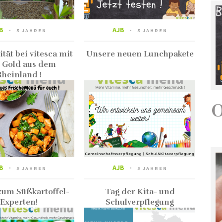
B
AJB
5 JAHREN
5 JAHREN
tät bei vitesca mit
Unsere neuen Lunchpakete
 Gold aus dem
Rheinland !
B
AJB
5 JAHREN
5 JAHREN
um Süßkartoffel-
Tag der Kita- und
Experten!
Schulverpflegung