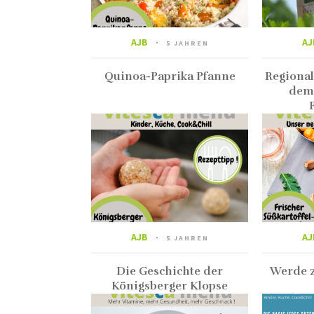
AJB
AJ
5 JAHREN
Quinoa-Paprika Pfanne
Regionali
dem
AJB
AJ
5 JAHREN
Die Geschichte der
Werde z
Königsberger Klopse