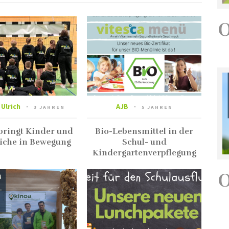
 Ulrich
AJB
3 JAHREN
5 JAHREN
 bringt Kinder und
Bio-Lebensmittel in der
iche in Bewegung
Schul- und
Kindergartenverpflegung