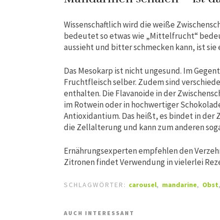
Wissenschaftlich wird die weiße Zwischensc
bedeutet so etwas wie „Mittelfrucht“ bedeu
aussieht und bitter schmecken kann, ist sie 
Das Mesokarp ist nicht ungesund. Im Gegente
Fruchtfleisch selber. Zudem sind verschied
enthalten. Die Flavanoide in der Zwischensch
im Rotwein oder in hochwertiger Schokolade
Antioxidantium. Das heißt, es bindet in der 
die Zellalterung und kann zum anderen soga
Ernährungsexperten empfehlen den Verzehr 
Zitronen findet Verwendung in vielerlei Reze
SCHLAGWÖRTER:
carousel
,
mandarine
,
Obst
AUCH INTERESSANT