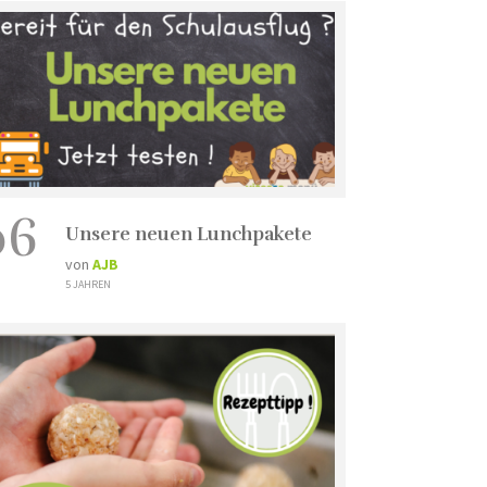
06
Unsere neuen Lunchpakete
von
AJB
5 JAHREN