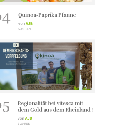
04
Quinoa-Paprika Pfanne
von
AJB
5 JAHREN
05
Regionalität bei vitesca mit
dem Gold aus dem Rheinland !
von
AJB
5 JAHREN