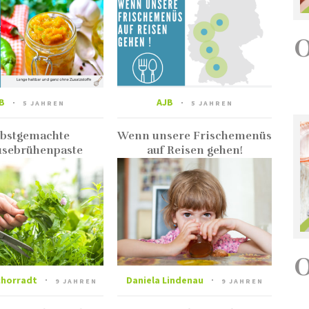
B
AJB
5 JAHREN
5 JAHREN
lbstgemachte
Wenn unsere Frischemenüs
sebrühenpaste
auf Reisen gehen!
chorradt
Daniela Lindenau
9 JAHREN
9 JAHREN