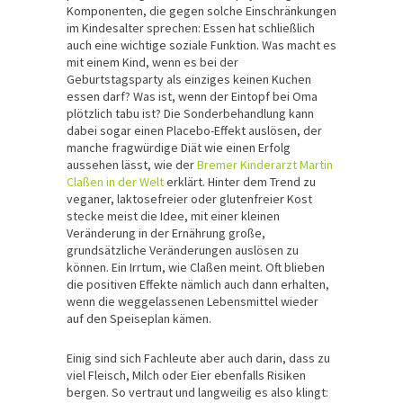
Komponenten, die gegen solche Einschränkungen
im Kindesalter sprechen: Essen hat schließlich
auch eine wichtige soziale Funktion. Was macht es
mit einem Kind, wenn es bei der
Geburtstagsparty als einziges keinen Kuchen
essen darf? Was ist, wenn der Eintopf bei Oma
plötzlich tabu ist? Die Sonderbehandlung kann
dabei sogar einen Placebo-Effekt auslösen, der
manche fragwürdige Diät wie einen Erfolg
aussehen lässt, wie der
Bremer Kinderarzt Martin
Claßen in der Welt
erklärt. Hinter dem Trend zu
veganer, laktosefreier oder glutenfreier Kost
stecke meist die Idee, mit einer kleinen
Veränderung in der Ernährung große,
grundsätzliche Veränderungen auslösen zu
können. Ein Irrtum, wie Claßen meint. Oft blieben
die positiven Effekte nämlich auch dann erhalten,
wenn die weggelassenen Lebensmittel wieder
auf den Speiseplan kämen.
Einig sind sich Fachleute aber auch darin, dass zu
viel Fleisch, Milch oder Eier ebenfalls Risiken
bergen. So vertraut und langweilig es also klingt: