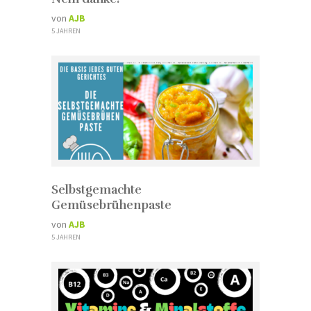
von
AJB
5 JAHREN
Selbstgemachte
Gemüsebrühenpaste
von
AJB
5 JAHREN