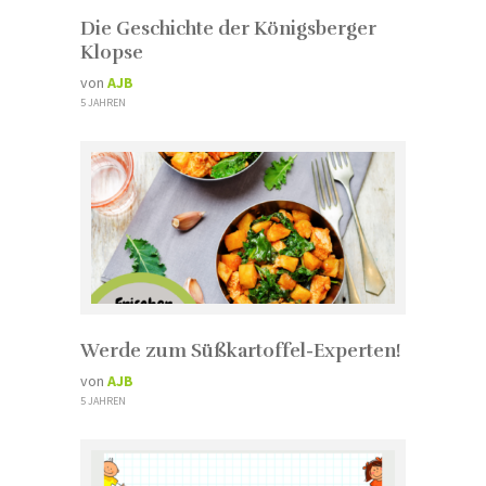
Die Geschichte der Königsberger
Klopse
von
AJB
5 JAHREN
Werde zum Süßkartoffel-Experten!
von
AJB
5 JAHREN