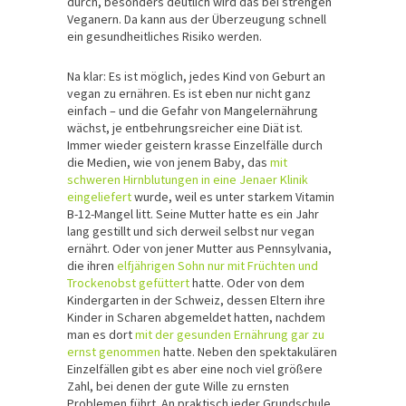
durch, besonders deutlich wird das bei strengen
Veganern. Da kann aus der Überzeugung schnell
ein gesundheitliches Risiko werden.
Na klar: Es ist möglich, jedes Kind von Geburt an
vegan zu ernähren. Es ist eben nur nicht ganz
einfach – und die Gefahr von Mangelernährung
wächst, je entbehrungsreicher eine Diät ist.
Immer wieder geistern krasse Einzelfälle durch
die Medien, wie von jenem Baby, das
mit
schweren Hirnblutungen in eine Jenaer Klinik
eingeliefert
wurde, weil es unter starkem Vitamin
B-12-Mangel litt. Seine Mutter hatte es ein Jahr
lang gestillt und sich derweil selbst nur vegan
ernährt. Oder von jener Mutter aus Pennsylvania,
die ihren
elfjährigen Sohn nur mit Früchten und
Trockenobst gefüttert
hatte. Oder von dem
Kindergarten in der Schweiz, dessen Eltern ihre
Kinder in Scharen abgemeldet hatten, nachdem
man es dort
mit der gesunden Ernährung gar zu
ernst genommen
hatte. Neben den spektakulären
Einzelfällen gibt es aber eine noch viel größere
Zahl, bei denen der gute Wille zu ernsten
Problemen führt. An praktisch jeder Grundschule